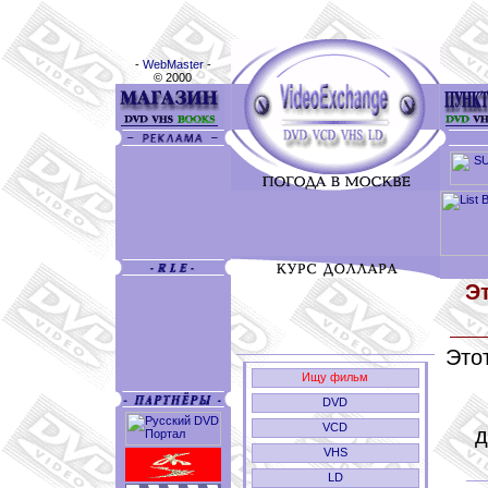
-
WebMaster
-
© 2000
Э
Этот
Ищу фильм
DVD
VCD
д
VHS
LD