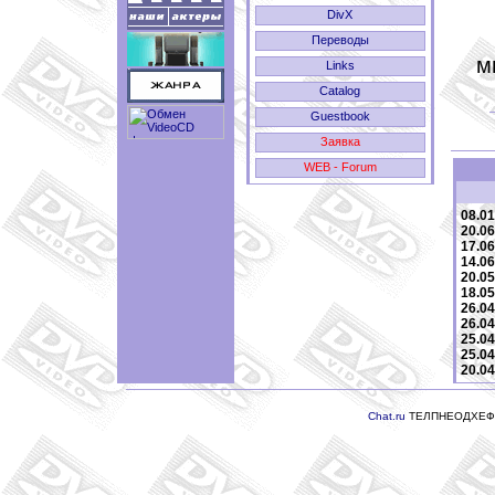
DivX
Переводы
м
Links
Catalog
Guestbook
Заявка
WEB - Forum
08.01
20.06
17.06
14.06
20.05
18.05
26.04
26.04
25.04
25.04
20.04
Chat.ru
ТЕЛПНЕОДХЕФ: